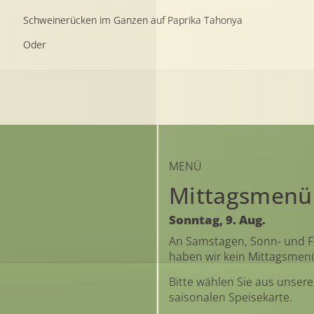
Schweinerücken im Ganzen auf Paprika Tahonya
Oder
MENÜ
Mittagsmenü
Sonntag,
9.
Aug.
An Samstagen, Sonn- und F
haben wir kein Mittagsmen
Bitte wählen Sie aus unsere
saisonalen Speisekarte
.