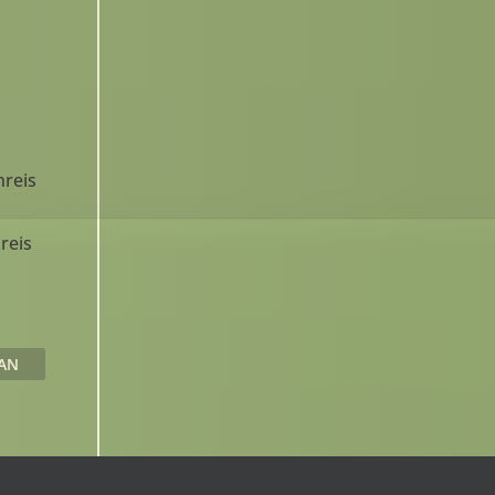
nreis
reis
AN