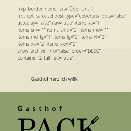
[rkp_border_name _txt="Über Uns"]
[rot_cpt_carousel post_type="ueberuns" dots="false"
animate_in="false" animate_out="false"
autoplay="false" nav="true" items_xs="1"
items_sm="1" items_smd="2" items_md="1"
items_md_lg="1" items_lg="2" items_xl="2"
items_xxl="2" items_xxxl="2"
show_archive_link="false" order="DESC"
container_2_full_left="true"
Gasthof herzlich willk