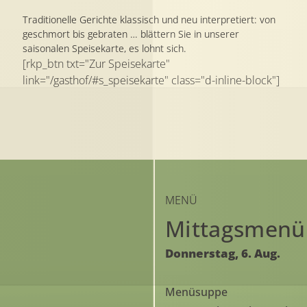
Traditionelle Gerichte klassisch und neu interpretiert: von
geschmort bis gebraten … blättern Sie in unserer
saisonalen Speisekarte, es lohnt sich.
[rkp_btn txt="Zur Speisekarte"
link="/gasthof/#s_speisekarte" class="d-inline-block"]
MENÜ
Mittagsmenü
Donnerstag,
6.
Aug.
Menüsuppe