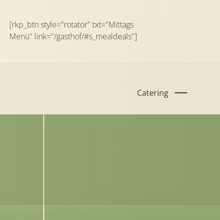
[rkp_btn style="rotator" txt="Mittags
Menü" link="/gasthof/#s_mealdeals"]
Catering