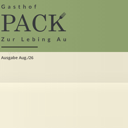
[rot_get_svg_short]
Ausgabe Aug./26