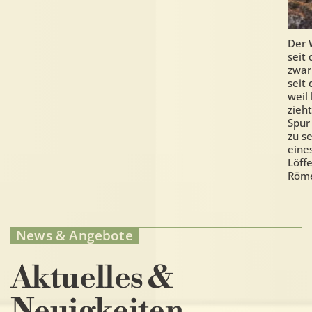
Der 
seit
zwar
seit
weil
zieh
Spur
zu s
eine
Löff
Röme
News & Angebote
Aktuelles &
Neuigkeiten