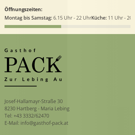
Öffnungszeiten:
Montag bis Samstag:
6.15 Uhr - 22 Uhr
Küche:
11 Uhr - 20.
Josef-Hallamayr-Straße 30
8230 Hartberg - Maria Lebing
Tel:
+43 3332/62470
E-Mail:
info@gasthof-pack.at